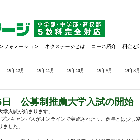
ンフォメーション
ネクステージとは
コース紹介
料金と
19年12月
19年11月
19年10月
19年9月
19年8月
月
20年3月
20年4月
20年5月
20年6月
20年7月
1月5日 公募制推薦大学入試の開始
大学入試が始まります。
ープンキャンパスがオンラインで実施されたり、例年とは少し
1月
20年12月
21年1月
21年2月
21年3月
21年
りました。