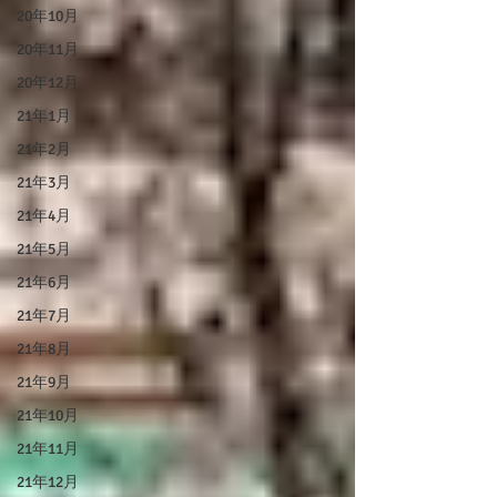
20年10月
20年11月
20年12月
21年1月
21年2月
21年3月
21年4月
21年5月
21年6月
21年7月
21年8月
21年9月
21年10月
21年11月
21年12月