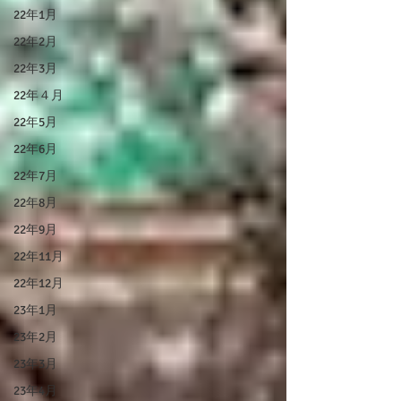
22年1月
22年2月
22年3月
22年４月
22年5月
22年6月
22年7月
22年8月
22年9月
22年11月
22年12月
23年1月
23年2月
23年3月
23年4月