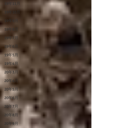
19年11月
19年10月
19年9月
19年8月
19年7月
19年6月
19年5月
19年4月
20年3月
20年4月
20年5月
20年6月
20年7月
20年8月
20年9月