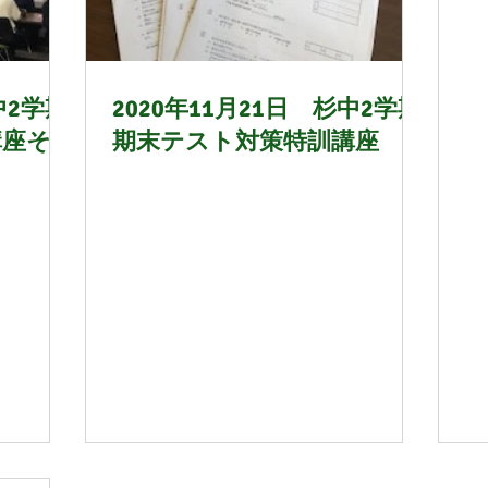
1年8月
21年9月
中2学期
2020年11月21日 杉中2学期
講座そ
期末テスト対策特訓講座