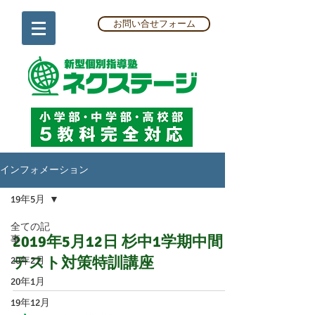
お問い合せフォーム
インフォメーション
19年5月
全ての記
2019年5月12日 ​杉中1学期中間
事
テスト対策特訓講座
20年2月
20年1月
19年12月